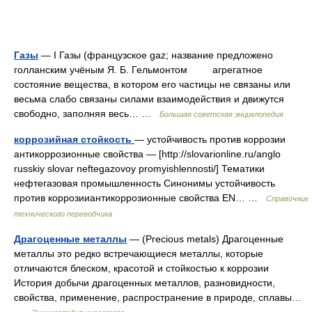
Газы
— I Газы (французское gaz; название предложено
голланским учёным Я. Б. Гельмонтом агрегатное
состояние вещества, в котором его частицы не связаны или
весьма слабо связаны силами взаимодействия и движутся
свободно, заполняя весь… …
Большая советская энциклопедия
коррозийная стойкость
— устойчивость против коррозии
антикоррозионные свойства — [http://slovarionline.ru/anglo
russkiy slovar neftegazovoy promyishlennosti/] Тематики
нефтегазовая промышленность Синонимы устойчивость
против коррозииантикоррозионные свойства EN… …
Справочник
технического переводчика
Драгоценные металлы
— (Precious metals) Драгоценные
металлы это редко встречающиеся металлы, которые
отличаются блеском, красотой и стойкостью к коррозии
История добычи драгоценных металлов, разновидности,
свойства, применение, распространение в природе, сплавы…